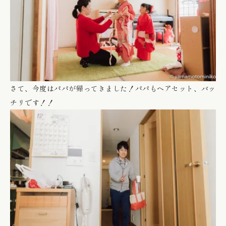
さて、今度はパパが帰ってきました！パパもヘアセット、バッ
チリです！！