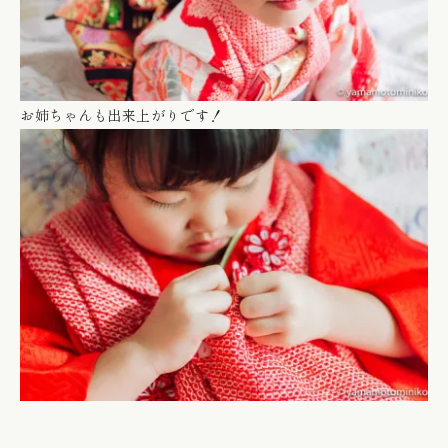
お姉ちゃんも出来上がりです！