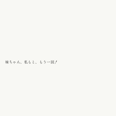
妹ちゃん、私もと、もう一回！