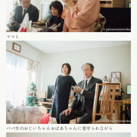
ママと
パパ方のおじいちゃんおばあちゃんに見守られながら