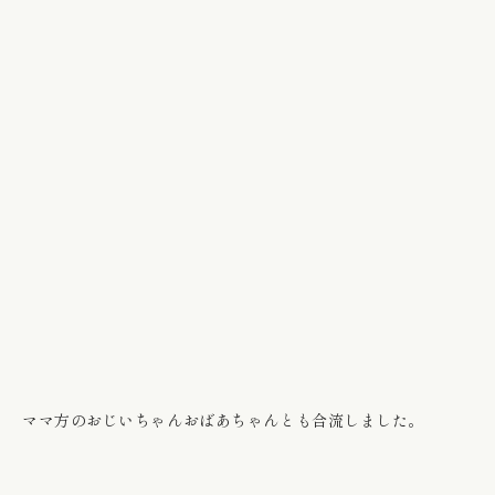
ママ方のおじいちゃんおばあちゃんとも合流しました。