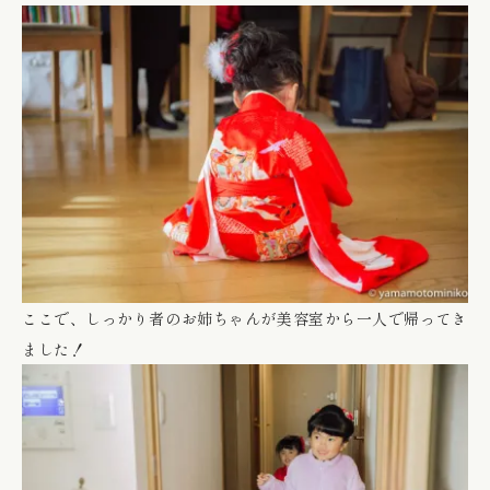
ここで、しっかり者のお姉ちゃんが美容室から一人で帰ってき
ました！