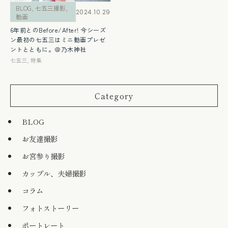
BLOG
,
七五三撮影
,
2024.10.29
動画
6年前とのBefore/After! 今シーズ
ン最初の七五三はミニ動画プレゼ
ントとともに。＠乃木神社
七五三
,
特集
Category
BLOG
お友達撮影
お宮参り撮影
カップル、夫婦撮影
コラム
フォトストーリー
ポートレート