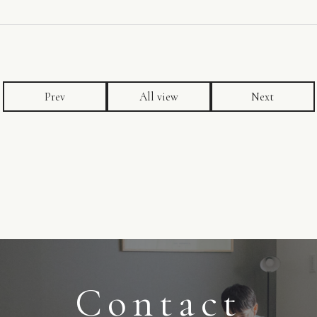
Prev
All view
Next
Contact