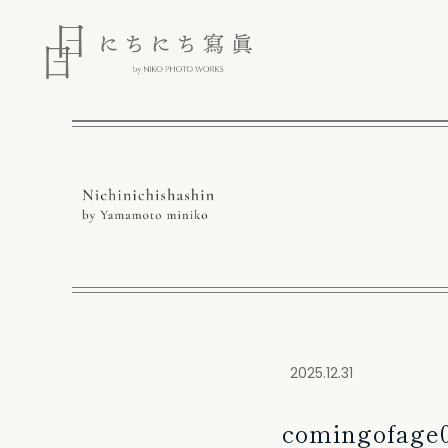
2025.12.31
comingofage