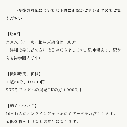
→今後の対応については下段に追記がございますのでご覧
ください
【場所】
東京八王子 京王相模原線沿線 駅近
（詳細は参加者の方に後日お知らせします。駐車場あり、駅か
らも徒歩圏内です）
【撮影時間、価格】
１組
20
分、
10000
円
SNSやブログへの掲載OKの方は
9000
円
【納品について】
10日以内にオンラインアルバムにてデータをお渡しします。
最低30枚〜上限なしの納品になります。