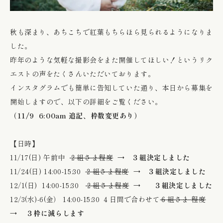
秋も深まり、あちこちで紅葉もちらほら見られるようになりま
した。
昨年のような気軽な撮影会をまた開催してほしい！というリク
エストの声をたくさんいただいております。
インスタグラムでも簡単に告知していた通り、本日から募集を
開始しますので、以下の詳細をご覧ください。
（11/9 6:00am 追記、枠数変更あり）
【日時】
11/17(日) 午前中
２組さま程度
→
３組決定しました
11/24(日) 14:00-15:30
２組さま程度
→
３組決定しました
12/1(日) 14:00-15:30
２組さま程度
→
３組決定しました
12/3(水)-6(金） 14:00-15:30 ４日間で合わせて
６組さま 程度
→
３枠に減らします