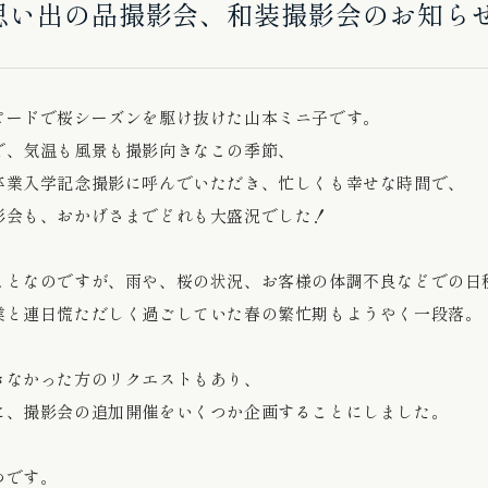
思い出の品撮影会、和装撮影会のお知ら
ピードで桜シーズンを駆け抜けた山本ミニ子です。
で、気温も風景も撮影向きなこの季節、
卒業入学記念撮影に呼んでいただき、忙しくも幸せな時間で、
影会も、おかげさまでどれも大盛況でした！
ことなのですが、雨や、桜の状況、お客様の体調不良などでの日
業と連日慌ただしく過ごしていた春の繁忙期もようやく一段落。
きなかった方のリクエストもあり、
に、撮影会の追加開催をいくつか企画することにしました。
つです。