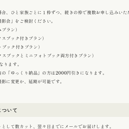
場合、ひと家族ごとに１枠ずつ、続きの枠で複数お申し込みいた
撮影会
」をご検討ください。
のみプラン）
クスブック付きプラン）
トブック付きプラン）
クスブックとミニフォトブック両方付きプラン）
なります。
内の「ゆっくり納品」の方は
2000
円引きになります。
撮影に変更か、延期が可能です。
について
トとして数カット、翌々日までにメールでお届けします。