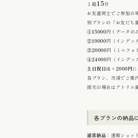
15
１組
分
お友達同士でご参加の
別プランの「
お友だち
①15000
円 ( データ
②19000
円（インデッ
③20000
円（ミニフォ
④24000
円（インデッ
土日祝日は＋2000円
に
各プラン、次項でご案
雨天の場合はアトリエ
各プランの納品
通常納品：
速報ショッ