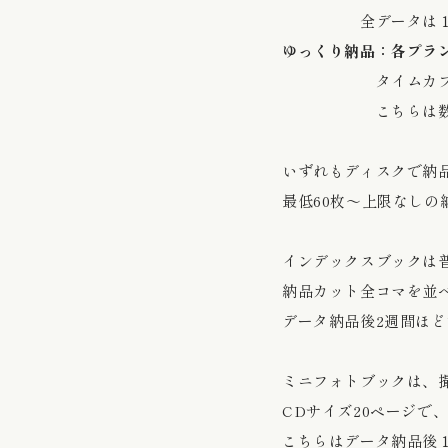
全データは１ヶ月程
ゆっくり納品：各プラン
タイムカプセルのよ
こちらは数枚先行
いずれもディスクで納
最低60枚〜上限なしの
インデックスブックは
納品カット全コマを並
データ納品後2週間ほ
ミニフォトブックは、
CDサイズ20ページで
こちらはデータ納品後１