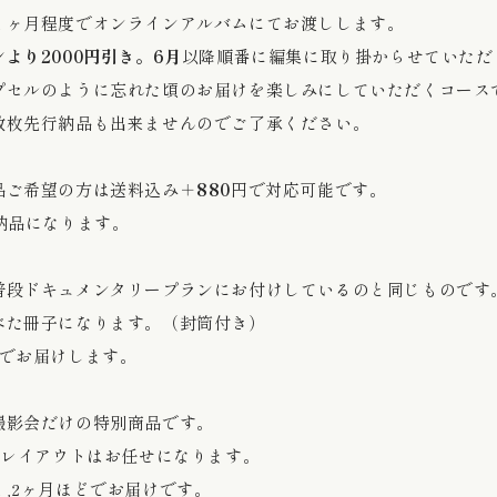
度でオンラインアルバムにてお渡しします。
より2000円引き。6月
以降順番に編集に取り掛からせていただ
うに忘れた頃のお届けを楽しみにしていただくコース
納品も出来ませんのでご了承ください。
品ご希望の方は送料込み＋
880
円で対応可能です。
納品になります。
普段ドキュメンタリープランにお付けしているのと同じものです
べた冊子になります。（封筒付き）
どでお届けします。
撮影会だけの特別商品です。
、レイアウトはお任せになります。
,2ヶ月ほどでお届けです。