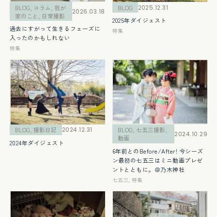
BLOG
,
コラム
,
我が
BLOG
2025.12.31
2026.03.18
家のこと
,
日常撮影
2025年ダイジェスト
過去にすがって生きるフェーズに
特集
入ったのかもしれない
特集
BLOG
,
撮影日記
2024.12.31
BLOG
,
七五三撮影
,
2024.10.29
動画
2024年ダイジェスト
6年前とのBefore/After! 今シーズ
ン最初の七五三はミニ動画プレゼ
ントとともに。＠乃木神社
七五三
,
特集