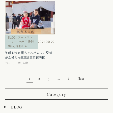
BLOG
,
フォトスト
ーリー
,
七五三撮影
,
2021.09.22
商品
,
撮影日記
笑顔も泣き顔もアルバムに。兄妹
が主役の七五三@東京都港区
七五三
,
三歳
,
五歳
1
2
3
…
6
Next
Category
BLOG