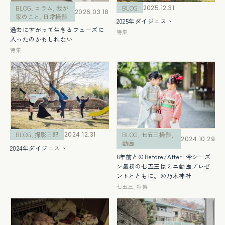
BLOG
,
コラム
,
我が
BLOG
2025.12.31
2026.03.18
家のこと
,
日常撮影
2025年ダイジェスト
過去にすがって生きるフェーズに
特集
入ったのかもしれない
特集
BLOG
,
撮影日記
2024.12.31
BLOG
,
七五三撮影
,
2024.10.29
動画
2024年ダイジェスト
6年前とのBefore/After! 今シーズ
ン最初の七五三はミニ動画プレゼ
ントとともに。＠乃木神社
七五三
,
特集