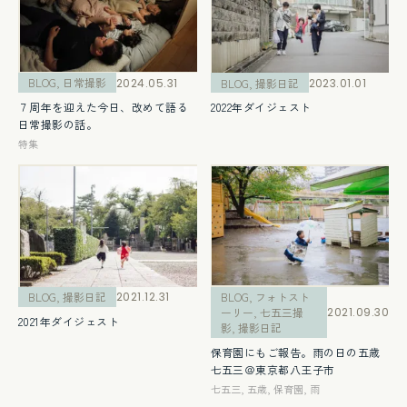
BLOG
,
日常撮影
2024.05.31
BLOG
,
撮影日記
2023.01.01
７周年を迎えた今日、改めて語る
2022年ダイジェスト
日常撮影の話。
特集
BLOG
,
撮影日記
2021.12.31
BLOG
,
フォトスト
ーリー
,
七五三撮
2021.09.30
2021年ダイジェスト
影
,
撮影日記
保育園にもご報告。雨の日の五歳
七五三＠東京都八王子市
七五三
,
五歳
,
保育園
,
雨