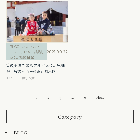
BLOG
,
フォトスト
ーリー
,
七五三撮影
,
2021.09.22
商品
,
撮影日記
笑顔も泣き顔もアルバムに。兄妹
が主役の七五三@東京都港区
七五三
,
三歳
,
五歳
1
2
3
…
6
Next
Category
BLOG