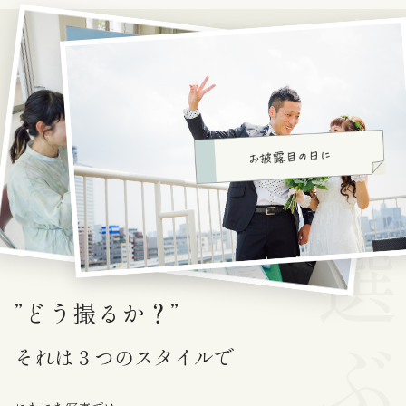
こ
ん
な
時
は
そ
れ
？
い
つ
撮
る
か
”どう撮るか？”
それは３つの
スタイルで