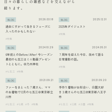
日々の暮らしの雑感などを交えながら
綴ります。
2026.03.18
2025.12.31
BLOG
BLOG
過去にすがって生きるフェーズに
2025年ダイジェスト
入ったのかもしれない
#特集
#特集
2024.10.29
2024.05.31
BLOG
BLOG
6年前とのBefore/After! 今シーズン
７周年を迎えた今日、改めて語る
最初の七五三はミニ動画プレゼン
日常撮影の話。
トとともに。＠乃木神社
#特集
#七五三
#特集
2021.09.21
2021.09.20
BLOG
BLOG
ファーをまとった７歳さん、ママ
手作り着物がお似合い、公園大好
のお着物で12月の七五三＠東京都立
き３歳さんの七五三@東京都八王子
川市
市
#七五三
#七歳
#冬
#特集
#七五三
#三歳
#公園
#特集