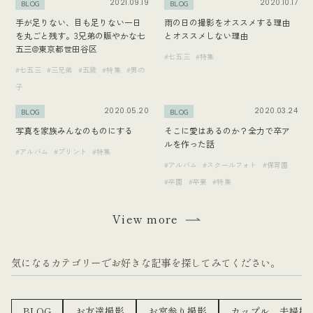
2021.09.19
2020.10.17
BLOG
BLOG
手が足りない、目も足りない一日
雨の日の撮影をオススメする理由
を丸ごと残す。3兄弟の賑やかな七
とオススメしない理由
五三@東京都世田谷区
#七五三
#特集
#七五三
#三兄弟
#五歳
#特集
#男の
子
2020.05.20
2020.03.24
BLOG
BLOG
写真を家族みんなのものにする
そこに愛はあるのか？全力で卒ア
ルを作った話
#アルバム
#プリント
#特集
#アルバム
#スクールフォト
#保育園
#卒園
#卒業
#特集
View more
気になるカテゴリーでお好きな記事を探してみてください。
BLOG
お友達撮影
お宮参り撮影
カップル、夫婦撮